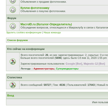
Объявления о продаже фототехники.
Куплю фототехнику
Объявления о покупке фототехники.
Форум
MacroID.ru (Каталог-Определитель)
Обсуждение вопросов, относящихся к Макроклубу в связи с Каталог
Удалить cookies конференции
|
Наша команда
Список форумов
Кто сейчас на конференции
Всего посетителей:
26
, из них зарегистрированных: 2, скрытых: 0 и г
Больше всего посетителей (
5696
) здесь было Сб янв 11, 2020 1:55 pm
Зарегистрированные пользователи:
Google [Bot]
,
Majestic-12 [Bot]
Легенда ::
Администраторы
,
Супермодераторы
Статистика
Всего сообщений:
59727
| Тем:
4536
| Пользователей:
17043
| Новый п
Вход
Имя пользов