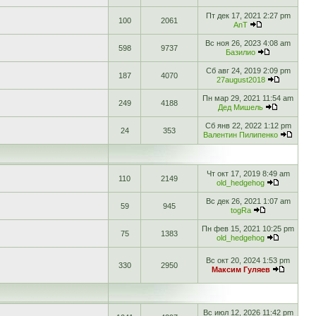
Пт дек 17, 2021 2:27 pm
100
2061
AnT
Вс ноя 26, 2023 4:08 am
598
9737
Базилио
Сб авг 24, 2019 2:09 pm
187
4070
27august2018
Пн мар 29, 2021 11:54 am
249
4188
Дед Мишель
Сб янв 22, 2022 1:12 pm
24
353
Валентин Пилипенко
Чт окт 17, 2019 8:49 am
110
2149
old_hedgehog
Вс дек 26, 2021 1:07 am
59
945
togRa
Пн фев 15, 2021 10:25 pm
75
1383
old_hedgehog
Вс окт 20, 2024 1:53 pm
330
2950
Максим Гуляев
Вс июл 12, 2026 11:42 pm