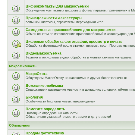
Цифрокомпакты для макросъемки
Обсуждение компактных цифровых фотоаппаратов, применимых в М
Принадлежности и аксессуары
вспышки, штативы, отражатели, переходники и т.п.
Самодельные приспособления для макросъемки
Обмен опытом по изготовлению присопособлений и аксессуаров для 
Цифровая обработка фотографий, просмотр и печать
Обработка фотографий после съемки, приемы, софт. Программы прос
Видеомакросъемка
Техника и технологии видео, обработка и монтаж снятого материала
МакроЖивность
МакроОхота
Обсуждаем МакроОхоту на насекомых и других беспозвоночных
Домашние любимцы
Содержание и разведение живности в домашних условиях, обмен и п
Биология
Особенности биологии живых макромоделей
Помогите определить
Помощь в определении живности.
Обязательно указывайте место съемки и дату съемки!
Объявления
Продам фототехнику