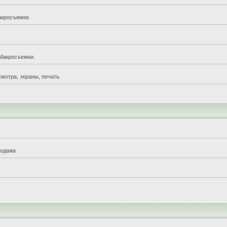
акросъемке.
Макросъемки.
мотра, экраны, печать.
родажа