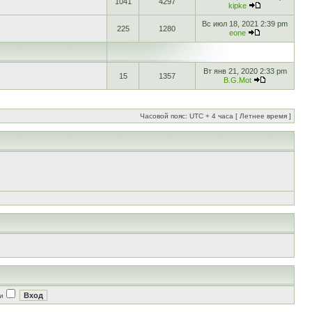
1041
4297
kipke
Вс июл 18, 2021 2:39 pm
225
1280
eone
Вт янв 21, 2020 2:33 pm
15
1357
B.G.Mot
Часовой пояс: UTC + 4 часа [ Летнее время ]
и