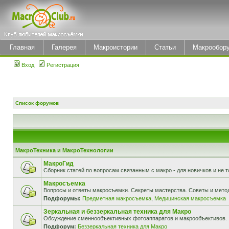
Главная
Галерея
Макроистории
Статьи
Макрообор
Вход
Регистрация
Список форумов
МакроТехника и МакроТехнологии
МакроГид
Сборник статей по вопросам связанным с макро - для новичков и не т
Макросъемка
Вопросы и ответы макросъемки. Секреты мастерства. Советы и мето
Подфорумы:
Предметная макросъемка
,
Медицинская макросъемка
Зеркальная и беззеркальная техника для Макро
Обсуждение сменнообъективных фотоаппаратов и макрообъективов.
Подфорум:
Беззеркальная техника для Макро