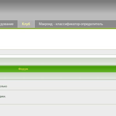
удование
Клуб
Макроид - классификатор-определитель
Форум
олько
дики.