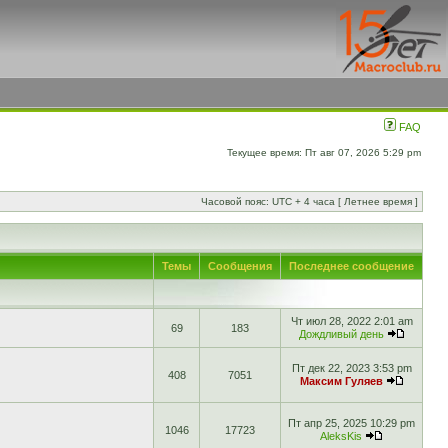
FAQ
Текущее время: Пт авг 07, 2026 5:29 pm
Часовой пояс: UTC + 4 часа [ Летнее время ]
Темы
Сообщения
Последнее сообщение
Чт июл 28, 2022 2:01 am
69
183
Дождливый день
Пт дек 22, 2023 3:53 pm
408
7051
Максим Гуляев
Пт апр 25, 2025 10:29 pm
1046
17723
AleksKis