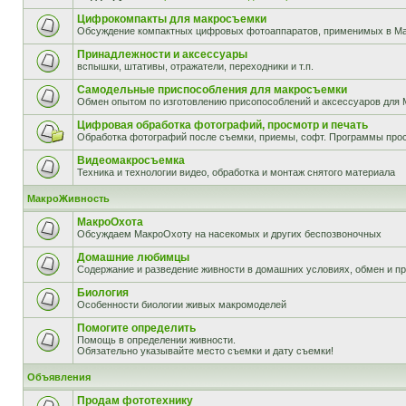
Цифрокомпакты для макросъемки
Обсуждение компактных цифровых фотоаппаратов, применимых в М
Принадлежности и аксессуары
вспышки, штативы, отражатели, переходники и т.п.
Самодельные приспособления для макросъемки
Обмен опытом по изготовлению присопособлений и аксессуаров для 
Цифровая обработка фотографий, просмотр и печать
Обработка фотографий после съемки, приемы, софт. Программы прос
Видеомакросъемка
Техника и технологии видео, обработка и монтаж снятого материала
МакроЖивность
МакроОхота
Обсуждаем МакроОхоту на насекомых и других беспозвоночных
Домашние любимцы
Содержание и разведение живности в домашних условиях, обмен и п
Биология
Особенности биологии живых макромоделей
Помогите определить
Помощь в определении живности.
Обязательно указывайте место съемки и дату съемки!
Объявления
Продам фототехнику