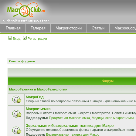
Главная
Галерея
Макроистории
Статьи
Макрообор
Вход
Регистрация
Список форумов
Форум
МакроТехника и МакроТехнологии
МакроГид
Сборник статей по вопросам связанным с макро - для новичков и не т
Макросъемка
Вопросы и ответы макросъемки. Секреты мастерства. Советы и мето
Подфорумы:
Предметная макросъемка
,
Медицинская макросъемка
Зеркальная и беззеркальная техника для Макро
Обсуждение сменнообъективных фотоаппаратов и макрообъективов.
Подфорум:
Беззеркальная техника для Макро