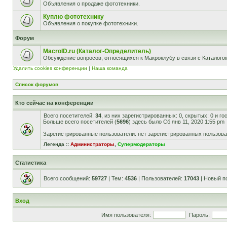
Объявления о продаже фототехники.
Куплю фототехнику
Объявления о покупке фототехники.
Форум
MacroID.ru (Каталог-Определитель)
Обсуждение вопросов, относящихся к Макроклубу в связи с Каталог
Удалить cookies конференции
|
Наша команда
Список форумов
Кто сейчас на конференции
Всего посетителей:
34
, из них зарегистрированных: 0, скрытых: 0 и г
Больше всего посетителей (
5696
) здесь было Сб янв 11, 2020 1:55 pm
Зарегистрированные пользователи: нет зарегистрированных пользов
Легенда ::
Администраторы
,
Супермодераторы
Статистика
Всего сообщений:
59727
| Тем:
4536
| Пользователей:
17043
| Новый п
Вход
Имя пользователя:
Пароль: