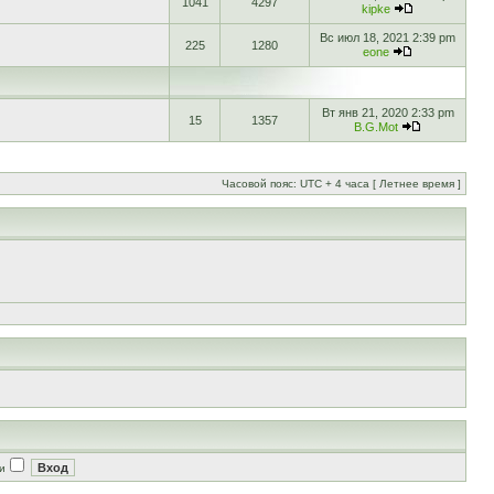
1041
4297
kipke
Вс июл 18, 2021 2:39 pm
225
1280
eone
Вт янв 21, 2020 2:33 pm
15
1357
B.G.Mot
Часовой пояс: UTC + 4 часа [ Летнее время ]
и