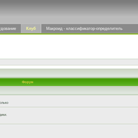
удование
Клуб
Макроид - классификатор-определитель
Форум
олько
дики.