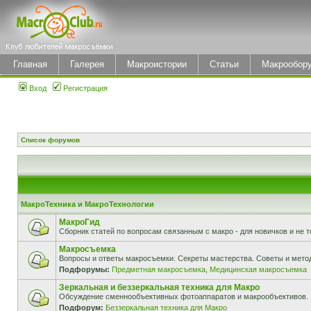
Главная
Галерея
Макроистории
Статьи
Макрообор
Вход
Регистрация
Список форумов
МакроТехника и МакроТехнологии
МакроГид
Сборник статей по вопросам связанным с макро - для новичков и не т
Макросъемка
Вопросы и ответы макросъемки. Секреты мастерства. Советы и мето
Подфорумы:
Предметная макросъемка
,
Медицинская макросъемка
Зеркальная и беззеркальная техника для Макро
Обсуждение сменнообъективных фотоаппаратов и макрообъективов.
Подфорум:
Беззеркальная техника для Макро