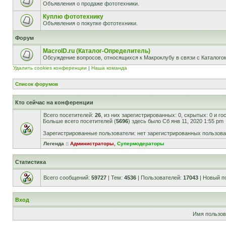
Объявления о продаже фототехники.
Куплю фототехнику
Объявления о покупке фототехники.
Форум
MacroID.ru (Каталог-Определитель)
Обсуждение вопросов, относящихся к Макроклубу в связи с Каталог
Удалить cookies конференции
|
Наша команда
Список форумов
Кто сейчас на конференции
Всего посетителей:
26
, из них зарегистрированных: 0, скрытых: 0 и г
Больше всего посетителей (
5696
) здесь было Сб янв 11, 2020 1:55 pm
Зарегистрированные пользователи: нет зарегистрированных пользов
Легенда ::
Администраторы
,
Супермодераторы
Статистика
Всего сообщений:
59727
| Тем:
4536
| Пользователей:
17043
| Новый п
Вход
Имя пользов