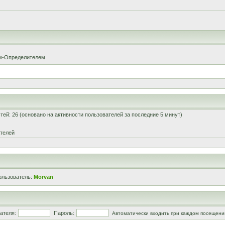
ом-Определителем
остей: 26 (основано на активности пользователей за последние 5 минут)
ателей
ользователь:
Morvan
ателя:
Пароль:
Автоматически входить при каждом посещени