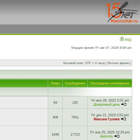
FAQ
Текущее время: Пт авг 07, 2026 9:06 am
Часовой пояс: UTC + 4 часа [ Летнее время ]
Темы
Сообщения
Последнее сообщение
Чт июл 28, 2022 2:01 am
69
183
Дождливый день
Пт дек 22, 2023 3:53 pm
408
7051
Максим Гуляев
Пт апр 25, 2025 10:29 pm
1046
17723
AleksKis