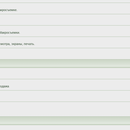
акросъемке.
Макросъемки.
мотра, экраны, печать.
родажа