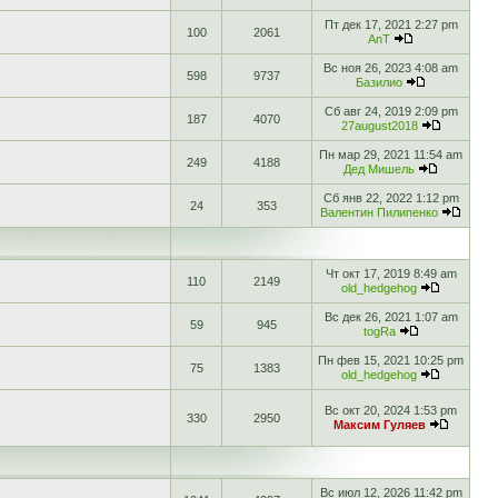
Пт дек 17, 2021 2:27 pm
100
2061
AnT
Вс ноя 26, 2023 4:08 am
598
9737
Базилио
Сб авг 24, 2019 2:09 pm
187
4070
27august2018
Пн мар 29, 2021 11:54 am
249
4188
Дед Мишель
Сб янв 22, 2022 1:12 pm
24
353
Валентин Пилипенко
Чт окт 17, 2019 8:49 am
110
2149
old_hedgehog
Вс дек 26, 2021 1:07 am
59
945
togRa
Пн фев 15, 2021 10:25 pm
75
1383
old_hedgehog
Вс окт 20, 2024 1:53 pm
330
2950
Максим Гуляев
Вс июл 12, 2026 11:42 pm