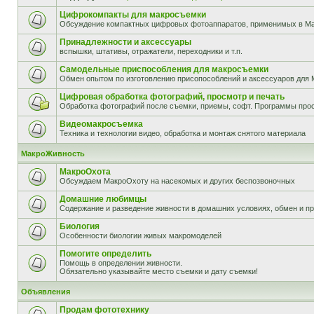
Цифрокомпакты для макросъемки
Обсуждение компактных цифровых фотоаппаратов, применимых в М
Принадлежности и аксессуары
вспышки, штативы, отражатели, переходники и т.п.
Самодельные приспособления для макросъемки
Обмен опытом по изготовлению присопособлений и аксессуаров для 
Цифровая обработка фотографий, просмотр и печать
Обработка фотографий после съемки, приемы, софт. Программы прос
Видеомакросъемка
Техника и технологии видео, обработка и монтаж снятого материала
МакроЖивность
МакроОхота
Обсуждаем МакроОхоту на насекомых и других беспозвоночных
Домашние любимцы
Содержание и разведение живности в домашних условиях, обмен и п
Биология
Особенности биологии живых макромоделей
Помогите определить
Помощь в определении живности.
Обязательно указывайте место съемки и дату съемки!
Объявления
Продам фототехнику