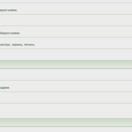
акросъемке.
Макросъемки.
мотра, экраны, печать.
родажа