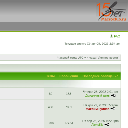
FAQ
Текущее время: Сб авг 08, 2026 2:54 am
Часовой пояс: UTC + 4 часа [ Летнее время ]
Темы
Сообщения
Последнее сообщение
Чт июл 28, 2022 2:01 am
69
183
Дождливый день
Пт дек 22, 2023 3:53 pm
408
7051
Максим Гуляев
Пт апр 25, 2025 10:29 pm
1046
17723
AleksKis