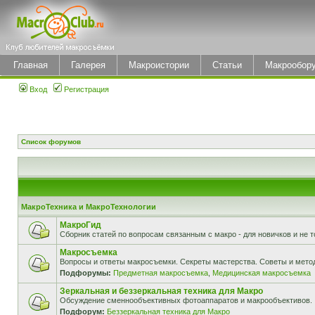
Главная
Галерея
Макроистории
Статьи
Макрообор
Вход
Регистрация
Список форумов
МакроТехника и МакроТехнологии
МакроГид
Сборник статей по вопросам связанным с макро - для новичков и не т
Макросъемка
Вопросы и ответы макросъемки. Секреты мастерства. Советы и мето
Подфорумы:
Предметная макросъемка
,
Медицинская макросъемка
Зеркальная и беззеркальная техника для Макро
Обсуждение сменнообъективных фотоаппаратов и макрообъективов.
Подфорум:
Беззеркальная техника для Макро