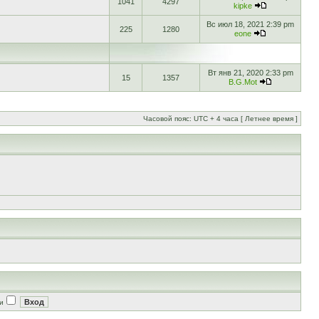
1041
4297
kipke
Вс июл 18, 2021 2:39 pm
225
1280
eone
Вт янв 21, 2020 2:33 pm
15
1357
B.G.Mot
Часовой пояс: UTC + 4 часа [ Летнее время ]
и