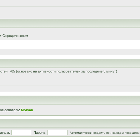
ом-Определителем
гостей: 705 (основано на активности пользователей за последние 5 минут)
ользователь:
Morvan
ателя:
Пароль:
Автоматически входить при каждом посещени