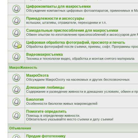
Цифрокомпакты для макросъемки
Обсуждение компактных цифровых фотоаппаратов, применимых в М
Принадлежности и аксессуары
вспышки, штативы, отражатели, переходники и т.п.
Самодельные приспособления для макросъемки
Обмен опытом по изготовлению присопособлений и аксессуаров для 
Цифровая обработка фотографий, просмотр и печать
Обработка фотографий после съемки, приемы, софт. Программы прос
Видеомакросъемка
Техника и технологии видео, обработка и монтаж снятого материала
МакроЖивность
МакроОхота
Обсуждаем МакроОхоту на насекомых и других беспозвоночных
Домашние любимцы
Содержание и разведение живности в домашних условиях, обмен и п
Биология
Особенности биологии живых макромоделей
Помогите определить
Помощь в определении живности.
Обязательно указывайте место съемки и дату съемки!
Объявления
Продам фототехнику