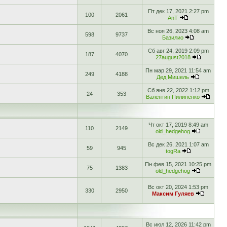
Пт дек 17, 2021 2:27 pm
100
2061
AnT
Вс ноя 26, 2023 4:08 am
598
9737
Базилио
Сб авг 24, 2019 2:09 pm
187
4070
27august2018
Пн мар 29, 2021 11:54 am
249
4188
Дед Мишель
Сб янв 22, 2022 1:12 pm
24
353
Валентин Пилипенко
Чт окт 17, 2019 8:49 am
110
2149
old_hedgehog
Вс дек 26, 2021 1:07 am
59
945
togRa
Пн фев 15, 2021 10:25 pm
75
1383
old_hedgehog
Вс окт 20, 2024 1:53 pm
330
2950
Максим Гуляев
Вс июл 12, 2026 11:42 pm