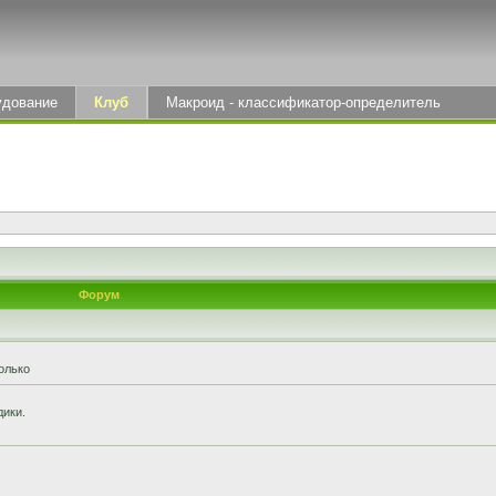
удование
Клуб
Макроид - классификатор-определитель
Форум
олько
дики.