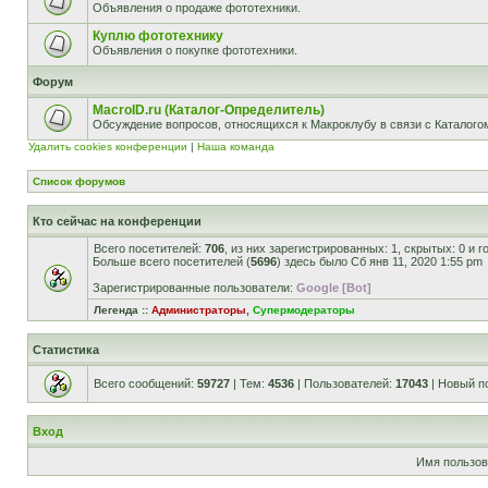
Объявления о продаже фототехники.
Куплю фототехнику
Объявления о покупке фототехники.
Форум
MacroID.ru (Каталог-Определитель)
Обсуждение вопросов, относящихся к Макроклубу в связи с Каталог
Удалить cookies конференции
|
Наша команда
Список форумов
Кто сейчас на конференции
Всего посетителей:
706
, из них зарегистрированных: 1, скрытых: 0 и 
Больше всего посетителей (
5696
) здесь было Сб янв 11, 2020 1:55 pm
Зарегистрированные пользователи:
Google [Bot]
Легенда ::
Администраторы
,
Супермодераторы
Статистика
Всего сообщений:
59727
| Тем:
4536
| Пользователей:
17043
| Новый п
Вход
Имя пользов