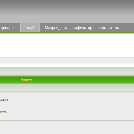
удование
Клуб
Макроид - классификатор-определитель
Форум
олько
дики.