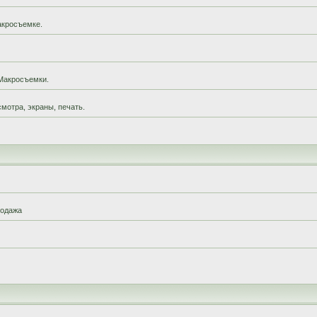
акросъемке.
Макросъемки.
мотра, экраны, печать.
родажа