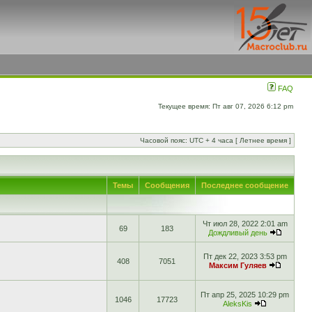
FAQ
Текущее время: Пт авг 07, 2026 6:12 pm
Часовой пояс: UTC + 4 часа [ Летнее время ]
Темы
Сообщения
Последнее сообщение
Чт июл 28, 2022 2:01 am
69
183
Дождливый день
Пт дек 22, 2023 3:53 pm
408
7051
Максим Гуляев
Пт апр 25, 2025 10:29 pm
1046
17723
AleksKis