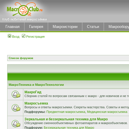
Главная
Галерея
Макроистории
Статьи
Макрообор
Вход
Регистрация
Список форумов
МакроТехника и МакроТехнологии
МакроГид
Сборник статей по вопросам связанным с макро - для новичков и не т
Макросъемка
Вопросы и ответы макросъемки. Секреты мастерства. Советы и мето
Подфорумы:
Предметная макросъемка
,
Медицинская макросъемка
Зеркальная и беззеркальная техника для Макро
Обсуждение сменнообъективных фотоаппаратов и макрообъективов.
Подфорум:
Беззеркальная техника для Макро