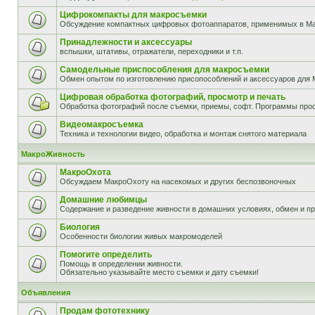
Цифрокомпакты для макросъемки
Обсуждение компактных цифровых фотоаппаратов, применимых в М
Принадлежности и аксессуары
вспышки, штативы, отражатели, переходники и т.п.
Самодельные приспособления для макросъемки
Обмен опытом по изготовлению присопособлений и аксессуаров для 
Цифровая обработка фотографий, просмотр и печать
Обработка фотографий после съемки, приемы, софт. Программы прос
Видеомакросъемка
Техника и технологии видео, обработка и монтаж снятого материала
МакроЖивность
МакроОхота
Обсуждаем МакроОхоту на насекомых и других беспозвоночных
Домашние любимцы
Содержание и разведение живности в домашних условиях, обмен и п
Биология
Особенности биологии живых макромоделей
Помогите определить
Помощь в определении живности.
Обязательно указывайте место съемки и дату съемки!
Объявления
Продам фототехнику