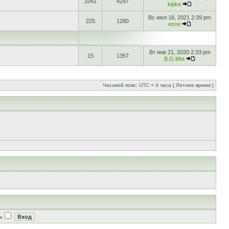
1041
4297
kipke
Вс июл 18, 2021 2:39 pm
225
1280
eone
Вт янв 21, 2020 2:33 pm
15
1357
B.G.Mot
Часовой пояс: UTC + 4 часа [ Летнее время ]
и