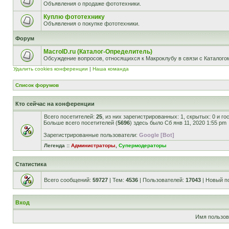
Объявления о продаже фототехники.
Куплю фототехнику
Объявления о покупке фототехники.
Форум
MacroID.ru (Каталог-Определитель)
Обсуждение вопросов, относящихся к Макроклубу в связи с Каталог
Удалить cookies конференции
|
Наша команда
Список форумов
Кто сейчас на конференции
Всего посетителей:
25
, из них зарегистрированных: 1, скрытых: 0 и г
Больше всего посетителей (
5696
) здесь было Сб янв 11, 2020 1:55 pm
Зарегистрированные пользователи:
Google [Bot]
Легенда ::
Администраторы
,
Супермодераторы
Статистика
Всего сообщений:
59727
| Тем:
4536
| Пользователей:
17043
| Новый п
Вход
Имя пользов