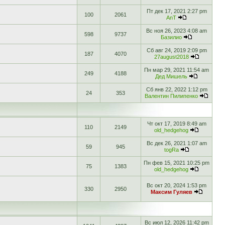
Пт дек 17, 2021 2:27 pm
100
2061
AnT
Вс ноя 26, 2023 4:08 am
598
9737
Базилио
Сб авг 24, 2019 2:09 pm
187
4070
27august2018
Пн мар 29, 2021 11:54 am
249
4188
Дед Мишель
Сб янв 22, 2022 1:12 pm
24
353
Валентин Пилипенко
Чт окт 17, 2019 8:49 am
110
2149
old_hedgehog
Вс дек 26, 2021 1:07 am
59
945
togRa
Пн фев 15, 2021 10:25 pm
75
1383
old_hedgehog
Вс окт 20, 2024 1:53 pm
330
2950
Максим Гуляев
Вс июл 12, 2026 11:42 pm