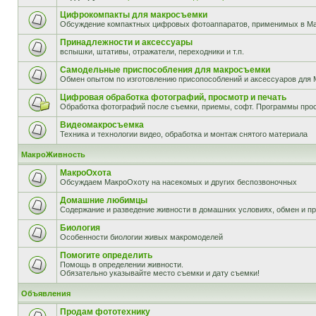
Цифрокомпакты для макросъемки
Обсуждение компактных цифровых фотоаппаратов, применимых в М
Принадлежности и аксессуары
вспышки, штативы, отражатели, переходники и т.п.
Самодельные приспособления для макросъемки
Обмен опытом по изготовлению присопособлений и аксессуаров для 
Цифровая обработка фотографий, просмотр и печать
Обработка фотографий после съемки, приемы, софт. Программы прос
Видеомакросъемка
Техника и технологии видео, обработка и монтаж снятого материала
МакроЖивность
МакроОхота
Обсуждаем МакроОхоту на насекомых и других беспозвоночных
Домашние любимцы
Содержание и разведение живности в домашних условиях, обмен и п
Биология
Особенности биологии живых макромоделей
Помогите определить
Помощь в определении живности.
Обязательно указывайте место съемки и дату съемки!
Объявления
Продам фототехнику