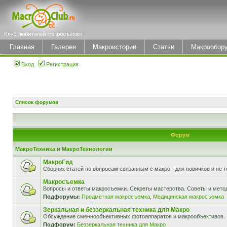
Главная
Галерея
Макроистории
Статьи
Макрообор
Вход
Регистрация
Список форумов
Форум
МакроТехника и МакроТехнологии
МакроГид
Сборник статей по вопросам связанным с макро - для новичков и не т
Макросъемка
Вопросы и ответы макросъемки. Секреты мастерства. Советы и мето
Подфорумы:
Предметная макросъемка
,
Медицинская макросъемка
Зеркальная и беззеркальная техника для Макро
Обсуждение сменнообъективных фотоаппаратов и макрообъективов.
Подфорум:
Беззеркальная техника для Макро