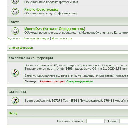
Объявления о продаже фототехники.
Куплю фототехнику
Объявления о покупке фототехники.
Форум
MacroID.ru (Каталог-Определитель)
Обсуждение вопросов, относящихся к Макроклубу в связи с Каталог
Удалить cookies конференции
|
Наша команда
Список форумов
Кто сейчас на конференции
Всего посетителей:
20
, из них зарегистрированных: 0, скрытых: 0 и г
Больше всего посетителей (
5696
) здесь было Сб янв 11, 2020 1:55 pm
Зарегистрированные пользователи: нет зарегистрированных пользов
Легенда ::
Администраторы
,
Супермодераторы
Статистика
Всего сообщений:
59727
| Тем:
4536
| Пользователей:
17043
| Новый п
Вход
Имя пользователя:
Пароль: