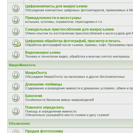
Цифрокомпакты для макросъемки
Обсуждение компактных цифровых фотоаппаратов, применимых в М
Принадлежности и аксессуары
вспышки, штативы, отражатели, переходники и т.п.
Самодельные приспособления для макросъемки
Обмен опытом по изготовлению присопособлений и аксессуаров для 
Цифровая обработка фотографий, просмотр и печать
Обработка фотографий после съемки, приемы, софт. Программы прос
Видеомакросъемка
Техника и технологии видео, обработка и монтаж снятого материала
МакроЖивность
МакроОхота
Обсуждаем МакроОхоту на насекомых и других беспозвоночных
Домашние любимцы
Содержание и разведение живности в домашних условиях, обмен и п
Биология
Особенности биологии живых макромоделей
Помогите определить
Помощь в определении живности.
Обязательно указывайте место съемки и дату съемки!
Объявления
Продам фототехнику