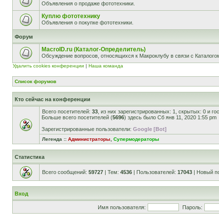
Объявления о продаже фототехники.
Куплю фототехнику
Объявления о покупке фототехники.
Форум
MacroID.ru (Каталог-Определитель)
Обсуждение вопросов, относящихся к Макроклубу в связи с Каталог
Удалить cookies конференции
|
Наша команда
Список форумов
Кто сейчас на конференции
Всего посетителей:
33
, из них зарегистрированных: 1, скрытых: 0 и г
Больше всего посетителей (
5696
) здесь было Сб янв 11, 2020 1:55 pm
Зарегистрированные пользователи:
Google [Bot]
Легенда ::
Администраторы
,
Супермодераторы
Статистика
Всего сообщений:
59727
| Тем:
4536
| Пользователей:
17043
| Новый п
Вход
Имя пользователя:
Пароль: