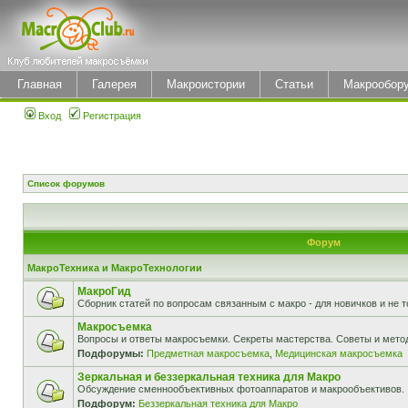
Главная
Галерея
Макроистории
Статьи
Макрообор
Вход
Регистрация
Список форумов
Форум
МакроТехника и МакроТехнологии
МакроГид
Сборник статей по вопросам связанным с макро - для новичков и не т
Макросъемка
Вопросы и ответы макросъемки. Секреты мастерства. Советы и мето
Подфорумы:
Предметная макросъемка
,
Медицинская макросъемка
Зеркальная и беззеркальная техника для Макро
Обсуждение сменнообъективных фотоаппаратов и макрообъективов.
Подфорум:
Беззеркальная техника для Макро