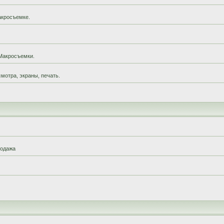
акросъемке.
Макросъемки.
мотра, экраны, печать.
родажа