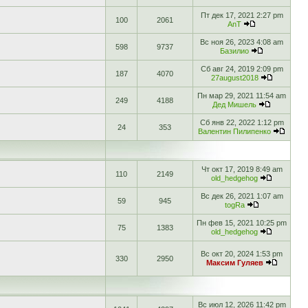
Пт дек 17, 2021 2:27 pm
100
2061
AnT
Вс ноя 26, 2023 4:08 am
598
9737
Базилио
Сб авг 24, 2019 2:09 pm
187
4070
27august2018
Пн мар 29, 2021 11:54 am
249
4188
Дед Мишель
Сб янв 22, 2022 1:12 pm
24
353
Валентин Пилипенко
Чт окт 17, 2019 8:49 am
110
2149
old_hedgehog
Вс дек 26, 2021 1:07 am
59
945
togRa
Пн фев 15, 2021 10:25 pm
75
1383
old_hedgehog
Вс окт 20, 2024 1:53 pm
330
2950
Максим Гуляев
Вс июл 12, 2026 11:42 pm