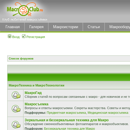
Главная
Галерея
Макроистории
Статьи
Макрообор
Вход
Регистрация
Список форумов
МакроТехника и МакроТехнологии
МакроГид
Сборник статей по вопросам связанным с макро - для новичков и не т
Макросъемка
Вопросы и ответы макросъемки. Секреты мастерства. Советы и мето
Подфорумы:
Предметная макросъемка
,
Медицинская макросъемка
Зеркальная и беззеркальная техника для Макро
Обсуждение сменнообъективных фотоаппаратов и макрообъективов.
Подфорум:
Беззеркальная техника для Макро