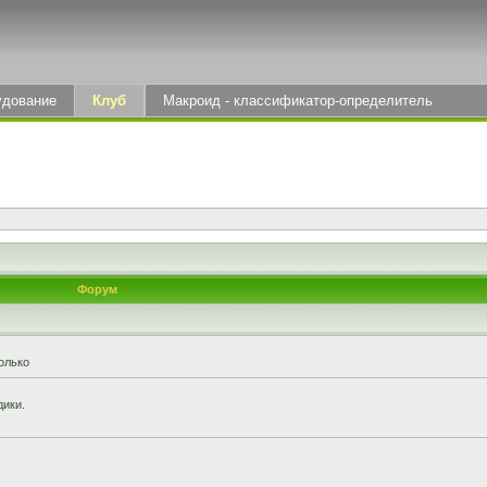
удование
Клуб
Макроид - классификатор-определитель
Форум
олько
дики.