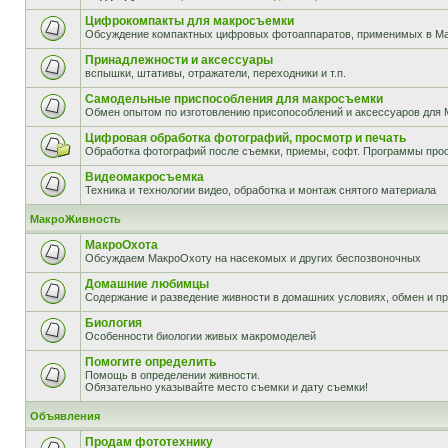
Цифрокомпакты для макросъемки
Обсуждение компактных цифровых фотоаппаратов, применимых в М
Принадлежности и аксессуары
вспышки, штативы, отражатели, переходники и т.п.
Самодельные приспособления для макросъемки
Обмен опытом по изготовлению присопособлений и аксессуаров для 
Цифровая обработка фотографий, просмотр и печать
Обработка фотографий после съемки, приемы, софт. Программы прос
Видеомакросъемка
Техника и технологии видео, обработка и монтаж снятого материала
МакроЖивность
МакроОхота
Обсуждаем МакроОхоту на насекомых и других беспозвоночных
Домашние любимцы
Содержание и разведение живности в домашних условиях, обмен и п
Биология
Особенности биологии живых макромоделей
Помогите определить
Помощь в определении живности.
Обязательно указывайте место съемки и дату съемки!
Объявления
Продам фототехнику