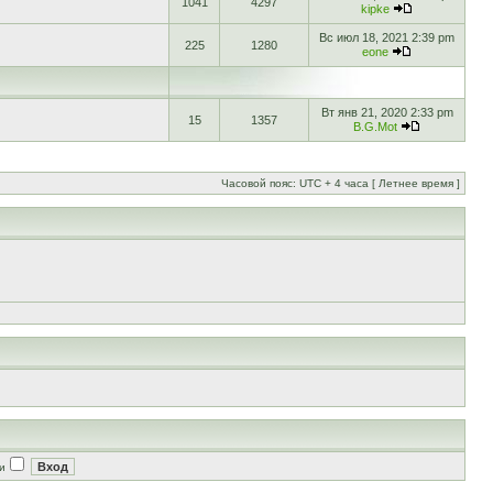
1041
4297
kipke
Вс июл 18, 2021 2:39 pm
225
1280
eone
Вт янв 21, 2020 2:33 pm
15
1357
B.G.Mot
Часовой пояс: UTC + 4 часа [ Летнее время ]
и