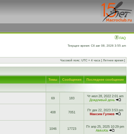
FAQ
Текущее время: Сб авг 08, 2026 3:55 am
Часовой пояс: UTC + 4 часа [ Летнее время ]
Темы
Сообщения
Последнее сообщение
Чт июл 28, 2022 2:01 am
69
183
Дождливый день
Пт дек 22, 2023 3:53 pm
408
7051
Максим Гуляев
Пт апр 25, 2025 10:29 pm
1046
17723
AleksKis