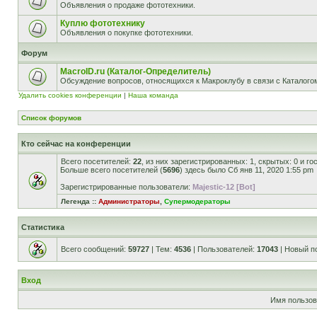
Объявления о продаже фототехники.
Куплю фототехнику
Объявления о покупке фототехники.
Форум
MacroID.ru (Каталог-Определитель)
Обсуждение вопросов, относящихся к Макроклубу в связи с Каталог
Удалить cookies конференции
|
Наша команда
Список форумов
Кто сейчас на конференции
Всего посетителей:
22
, из них зарегистрированных: 1, скрытых: 0 и г
Больше всего посетителей (
5696
) здесь было Сб янв 11, 2020 1:55 pm
Зарегистрированные пользователи:
Majestic-12 [Bot]
Легенда ::
Администраторы
,
Супермодераторы
Статистика
Всего сообщений:
59727
| Тем:
4536
| Пользователей:
17043
| Новый п
Вход
Имя пользов