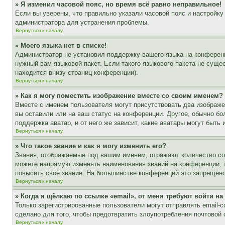
» Я изменил часовой пояс, но время всё равно неправильное!
Если вы уверены, что правильно указали часовой пояс и настройку
администратора для устранения проблемы.
Вернуться к началу
» Моего языка нет в списке!
Администратор не установил поддержку вашего языка на конференц
нужный вам языковой пакет. Если такого языкового пакета не сущ
находится внизу страниц конференции).
Вернуться к началу
» Как я могу поместить изображение вместе со своим именем?
Вместе с именем пользователя могут присутствовать два изображен
вы оставили или на ваш статус на конференции. Другое, обычно бо
поддержка аватар, и от него же зависит, какие аватары могут быт
Вернуться к началу
» Что такое звание и как я могу изменить его?
Звания, отображаемые под вашим именем, отражают количество с
можете напрямую изменять наименования званий на конференции, 
повысить своё звание. На большинстве конференций это запрещено
Вернуться к началу
» Когда я щёлкаю по ссылке «email», от меня требуют войти н
Только зарегистрированные пользователи могут отправлять email-
сделано для того, чтобы предотвратить злоупотребления почтовой
Вернуться к началу