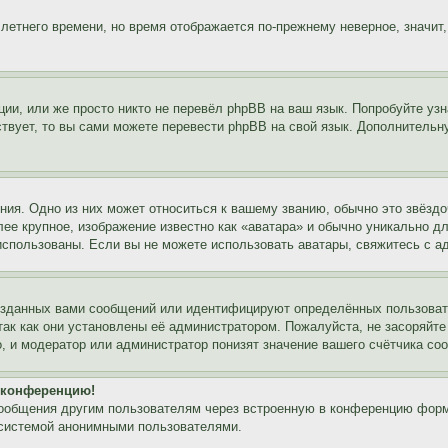
 летнего времени, но время отображается по-прежнему неверное, значит
ии, или же просто никто не перевёл phpBB на ваш язык. Попробуйте узн
ествует, то вы сами можете перевести phpBB на свой язык. Дополнител
ия. Одно из них может относиться к вашему званию, обычно это звёздо
лее крупное, изображение известно как «аватара» и обычно уникально д
ь использованы. Если вы не можете использовать аватары, свяжитесь с
озданных вами сообщений или идентифицируют определённых пользовате
так как они установлены её администратором. Пожалуйста, не засоряйт
, и модератор или администратор понизят значение вашего счётчика со
а конференцию!
сообщения другим пользователям через встроенную в конференцию форм
 системой анонимными пользователями.