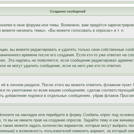
Создание сообщений
кнопке в окне форума или темы. Возможно, вам придётся зарегистриров
можете начинать темы», «Вы можете голосовать в опросах» и т. п.
ции, вы можете редактировать и удалять только свои собственные сооб
аниченного времени после его создания. Если кто-то уже ответил на со
 них. Эта надпись не появляется, если сообщение редактировал админис
ли не могут удалить сообщение, если на него уже кто-то ответил.
 её в личном разделе. После этого вы можете отметить флажком пункт
писи по умолчанию ко всем вашим сообщениям, сделав соответствующий
нить добавление подписи в отдельных сообщениях, убрав флажок
Присое
ёлкните на закладке или перейдите в форму
Создать опрос
под основно
, то вы не имеете прав на создание опросов. Задайте тему и как миним
ы также можете задать количество вариантов, которые могут выбрать п
тоянным) и возможность пользователей изменять вариант, за который он