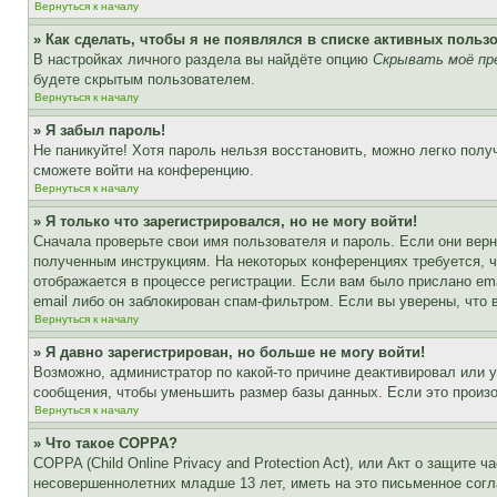
Вернуться к началу
» Как сделать, чтобы я не появлялся в списке активных польз
В настройках личного раздела вы найдёте опцию
Скрывать моё пр
будете скрытым пользователем.
Вернуться к началу
» Я забыл пароль!
Не паникуйте! Хотя пароль нельзя восстановить, можно легко пол
сможете войти на конференцию.
Вернуться к началу
» Я только что зарегистрировался, но не могу войти!
Сначала проверьте свои имя пользователя и пароль. Если они верн
полученным инструкциям. На некоторых конференциях требуется, 
отображается в процессе регистрации. Если вам было прислано em
email либо он заблокирован спам-фильтром. Если вы уверены, что 
Вернуться к началу
» Я давно зарегистрирован, но больше не могу войти!
Возможно, администратор по какой-то причине деактивировал или 
сообщения, чтобы уменьшить размер базы данных. Если это произош
Вернуться к началу
» Что такое COPPA?
COPPA (Child Online Privacy and Protection Act), или Акт о защите
несовершеннолетних младше 13 лет, иметь на это письменное согл