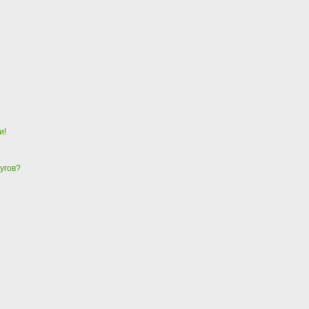
и!
угов?