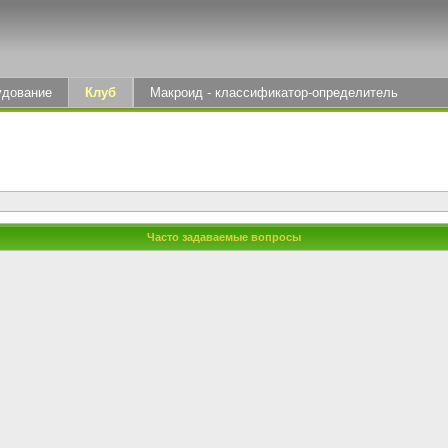
удование
Клуб
Макроид - классификатор-определитель
Часто задаваемые вопросы