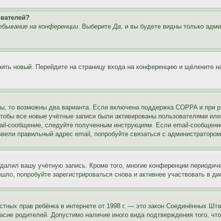
ователей?
ебывание на конференции
. Выберите
Да
, и вы будете видны только адм
учить новый. Перейдите на страницу входа на конференцию и щёлкните 
ы, то возможны два варианта. Если включена поддержка COPPA и при ре
чтобы все новые учётные записи были активированы пользователями или
ail-сообщение, следуйте полученным инструкциям. Если email-сообщение
ввели правильный адрес email, попробуйте связаться с администратором
удалил вашу учётную запись. Кроме того, многие конференции периоди
ло, попробуйте зарегистрироваться снова и активнее участвовать в ди
 частных прав ребёнка в интернете от 1998 г. — это закон Соединённых 
асие родителей. Допустимо наличие иного вида подтверждения того, чт