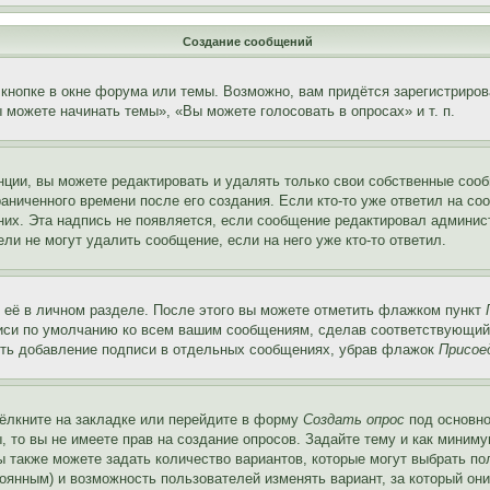
Создание сообщений
кнопке в окне форума или темы. Возможно, вам придётся зарегистриров
можете начинать темы», «Вы можете голосовать в опросах» и т. п.
ции, вы можете редактировать и удалять только свои собственные сооб
аниченного времени после его создания. Если кто-то уже ответил на со
 них. Эта надпись не появляется, если сообщение редактировал админис
ли не могут удалить сообщение, если на него уже кто-то ответил.
 её в личном разделе. После этого вы можете отметить флажком пункт
писи по умолчанию ко всем вашим сообщениям, сделав соответствующий
нить добавление подписи в отдельных сообщениях, убрав флажок
Присое
ёлкните на закладке или перейдите в форму
Создать опрос
под основно
, то вы не имеете прав на создание опросов. Задайте тему и как миним
ы также можете задать количество вариантов, которые могут выбрать п
тоянным) и возможность пользователей изменять вариант, за который он