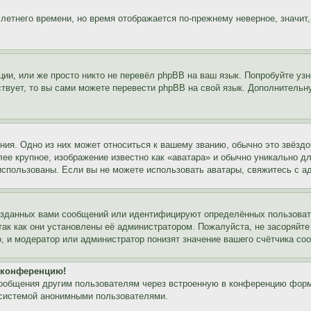
 летнего времени, но время отображается по-прежнему неверное, значит
ии, или же просто никто не перевёл phpBB на ваш язык. Попробуйте узн
ествует, то вы сами можете перевести phpBB на свой язык. Дополнител
ия. Одно из них может относиться к вашему званию, обычно это звёздо
лее крупное, изображение известно как «аватара» и обычно уникально д
ь использованы. Если вы не можете использовать аватары, свяжитесь с
озданных вами сообщений или идентифицируют определённых пользовате
так как они установлены её администратором. Пожалуйста, не засоряйт
, и модератор или администратор понизят значение вашего счётчика со
а конференцию!
сообщения другим пользователям через встроенную в конференцию форм
 системой анонимными пользователями.