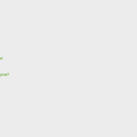
и!
угов?