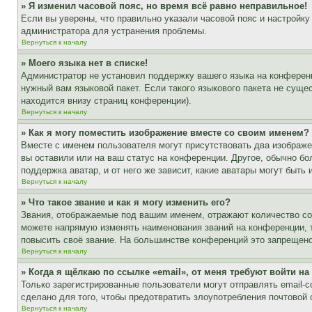
» Я изменил часовой пояс, но время всё равно неправильное!
Если вы уверены, что правильно указали часовой пояс и настройку
администратора для устранения проблемы.
Вернуться к началу
» Моего языка нет в списке!
Администратор не установил поддержку вашего языка на конференц
нужный вам языковой пакет. Если такого языкового пакета не сущ
находится внизу страниц конференции).
Вернуться к началу
» Как я могу поместить изображение вместе со своим именем?
Вместе с именем пользователя могут присутствовать два изображен
вы оставили или на ваш статус на конференции. Другое, обычно бо
поддержка аватар, и от него же зависит, какие аватары могут быт
Вернуться к началу
» Что такое звание и как я могу изменить его?
Звания, отображаемые под вашим именем, отражают количество с
можете напрямую изменять наименования званий на конференции, 
повысить своё звание. На большинстве конференций это запрещено
Вернуться к началу
» Когда я щёлкаю по ссылке «email», от меня требуют войти н
Только зарегистрированные пользователи могут отправлять email-
сделано для того, чтобы предотвратить злоупотребления почтовой
Вернуться к началу