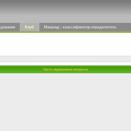
удование
Клуб
Макроид - классификатор-определитель
Часто задаваемые вопросы