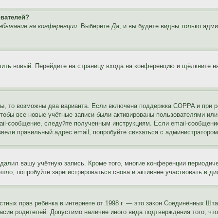
ователей?
ебывание на конференции
. Выберите
Да
, и вы будете видны только адм
учить новый. Перейдите на страницу входа на конференцию и щёлкните 
ы, то возможны два варианта. Если включена поддержка COPPA и при ре
чтобы все новые учётные записи были активированы пользователями или
ail-сообщение, следуйте полученным инструкциям. Если email-сообщение
ввели правильный адрес email, попробуйте связаться с администратором
удалил вашу учётную запись. Кроме того, многие конференции периоди
ло, попробуйте зарегистрироваться снова и активнее участвовать в ди
 частных прав ребёнка в интернете от 1998 г. — это закон Соединённых 
асие родителей. Допустимо наличие иного вида подтверждения того, чт