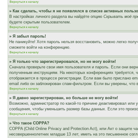
Вернуться к началу
» Как сделать, чтобы я не появлялся в списке активных польз
В настройках личного раздела вы найдёте опцию
Скрывать моё пр
будете скрытым пользователем.
Вернуться к началу
» Я забыл пароль!
Не паникуйте! Хотя пароль нельзя восстановить, можно легко пол
сможете войти на конференцию.
Вернуться к началу
» Я только что зарегистрировался, но не могу войти!
Сначала проверьте свои имя пользователя и пароль. Если они верн
полученным инструкциям. На некоторых конференциях требуется, 
отображается в процессе регистрации. Если вам было прислано em
email либо он заблокирован спам-фильтром. Если вы уверены, что 
Вернуться к началу
» Я давно зарегистрирован, но больше не могу войти!
Возможно, администратор по какой-то причине деактивировал или 
сообщения, чтобы уменьшить размер базы данных. Если это произош
Вернуться к началу
» Что такое COPPA?
COPPA (Child Online Privacy and Protection Act), или Акт о защите
несовершеннолетних младше 13 лет, иметь на это письменное согл