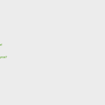
и!
угов?