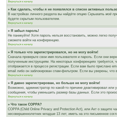
Вернуться к началу
» Как сделать, чтобы я не появлялся в списке активных польз
В настройках личного раздела вы найдёте опцию
Скрывать моё пр
будете скрытым пользователем.
Вернуться к началу
» Я забыл пароль!
Не паникуйте! Хотя пароль нельзя восстановить, можно легко пол
сможете войти на конференцию.
Вернуться к началу
» Я только что зарегистрировался, но не могу войти!
Сначала проверьте свои имя пользователя и пароль. Если они верн
полученным инструкциям. На некоторых конференциях требуется, 
отображается в процессе регистрации. Если вам было прислано em
email либо он заблокирован спам-фильтром. Если вы уверены, что 
Вернуться к началу
» Я давно зарегистрирован, но больше не могу войти!
Возможно, администратор по какой-то причине деактивировал или 
сообщения, чтобы уменьшить размер базы данных. Если это произош
Вернуться к началу
» Что такое COPPA?
COPPA (Child Online Privacy and Protection Act), или Акт о защите
несовершеннолетних младше 13 лет, иметь на это письменное согл