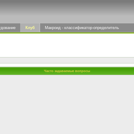
удование
Клуб
Макроид - классификатор-определитель
Часто задаваемые вопросы