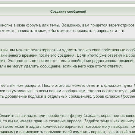
Создание сообщений
кнопке в окне форума или темы. Возможно, вам придётся зарегистриров
можете начинать темы», «Вы можете голосовать в опросах» и т. п.
ции, вы можете редактировать и удалять только свои собственные сооб
аниченного времени после его создания. Если кто-то уже ответил на со
 них. Эта надпись не появляется, если сообщение редактировал админис
ли не могут удалить сообщение, если на него уже кто-то ответил.
 её в личном разделе. После этого вы можете отметить флажком пункт
писи по умолчанию ко всем вашим сообщениям, сделав соответствующий
нить добавление подписи в отдельных сообщениях, убрав флажок
Присое
ёлкните на закладке или перейдите в форму
Создать опрос
под основно
, то вы не имеете прав на создание опросов. Задайте тему и как миним
ы также можете задать количество вариантов, которые могут выбрать п
тоянным) и возможность пользователей изменять вариант, за который он