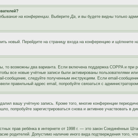
ователей?
ебывание на конференции
. Выберите
Да
, и вы будете видны только адм
учить новый. Перейдите на страницу входа на конференцию и щёлкните 
ы, то возможны два варианта. Если включена поддержка COPPA и при ре
чтобы все новые учётные записи были активированы пользователями или
ail-сообщение, следуйте полученным инструкциям. Если email-сообщение
ввели правильный адрес email, попробуйте связаться с администратором
удалил вашу учётную запись. Кроме того, многие конференции периоди
ло, попробуйте зарегистрироваться снова и активнее участвовать в ди
 частных прав ребёнка в интернете от 1998 г. — это закон Соединённых 
асие родителей. Допустимо наличие иного вида подтверждения того, чт