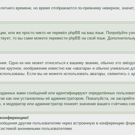
 летнего времени, но время отображается по-прежнему неверное, значит
ии, или же просто никто не перевёл phpBB на ваш язык. Попробуйте узн
ествует, то вы сами можете перевести phpBB на свой язык. Дополнител
ия. Одно из них может относиться к вашему званию, обычно это звёздо
лее крупное, изображение известно как «аватара» и обычно уникально д
ь использованы. Если вы не можете использовать аватары, свяжитесь с
озданных вами сообщений или идентифицируют определённых пользовате
так как они установлены её администратором. Пожалуйста, не засоряйт
, и модератор или администратор понизят значение вашего счётчика со
а конференцию!
сообщения другим пользователям через встроенную в конференцию форм
 системой анонимными пользователями.