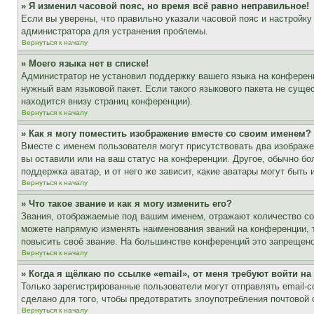
» Я изменил часовой пояс, но время всё равно неправильное!
Если вы уверены, что правильно указали часовой пояс и настройку
администратора для устранения проблемы.
Вернуться к началу
» Моего языка нет в списке!
Администратор не установил поддержку вашего языка на конференц
нужный вам языковой пакет. Если такого языкового пакета не сущ
находится внизу страниц конференции).
Вернуться к началу
» Как я могу поместить изображение вместе со своим именем?
Вместе с именем пользователя могут присутствовать два изображен
вы оставили или на ваш статус на конференции. Другое, обычно бо
поддержка аватар, и от него же зависит, какие аватары могут быт
Вернуться к началу
» Что такое звание и как я могу изменить его?
Звания, отображаемые под вашим именем, отражают количество с
можете напрямую изменять наименования званий на конференции, 
повысить своё звание. На большинстве конференций это запрещено
Вернуться к началу
» Когда я щёлкаю по ссылке «email», от меня требуют войти н
Только зарегистрированные пользователи могут отправлять email-
сделано для того, чтобы предотвратить злоупотребления почтовой
Вернуться к началу