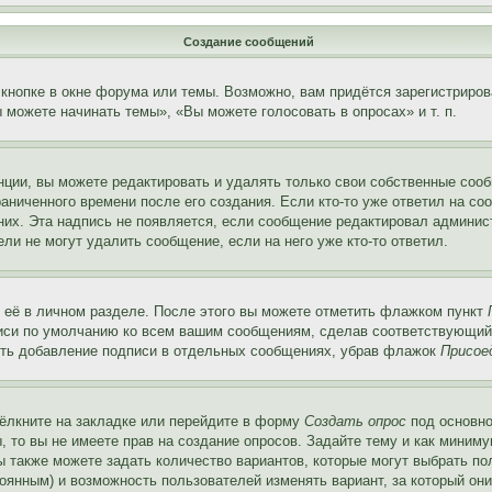
Создание сообщений
кнопке в окне форума или темы. Возможно, вам придётся зарегистриров
можете начинать темы», «Вы можете голосовать в опросах» и т. п.
ции, вы можете редактировать и удалять только свои собственные сооб
аниченного времени после его создания. Если кто-то уже ответил на со
 них. Эта надпись не появляется, если сообщение редактировал админис
ли не могут удалить сообщение, если на него уже кто-то ответил.
 её в личном разделе. После этого вы можете отметить флажком пункт
писи по умолчанию ко всем вашим сообщениям, сделав соответствующий
нить добавление подписи в отдельных сообщениях, убрав флажок
Присое
ёлкните на закладке или перейдите в форму
Создать опрос
под основно
, то вы не имеете прав на создание опросов. Задайте тему и как миним
ы также можете задать количество вариантов, которые могут выбрать п
тоянным) и возможность пользователей изменять вариант, за который он