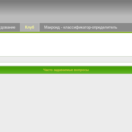
удование
Клуб
Макроид - классификатор-определитель
Часто задаваемые вопросы