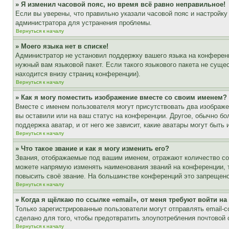
» Я изменил часовой пояс, но время всё равно неправильное!
Если вы уверены, что правильно указали часовой пояс и настройку
администратора для устранения проблемы.
Вернуться к началу
» Моего языка нет в списке!
Администратор не установил поддержку вашего языка на конференц
нужный вам языковой пакет. Если такого языкового пакета не сущ
находится внизу страниц конференции).
Вернуться к началу
» Как я могу поместить изображение вместе со своим именем?
Вместе с именем пользователя могут присутствовать два изображен
вы оставили или на ваш статус на конференции. Другое, обычно бо
поддержка аватар, и от него же зависит, какие аватары могут быт
Вернуться к началу
» Что такое звание и как я могу изменить его?
Звания, отображаемые под вашим именем, отражают количество с
можете напрямую изменять наименования званий на конференции, 
повысить своё звание. На большинстве конференций это запрещено
Вернуться к началу
» Когда я щёлкаю по ссылке «email», от меня требуют войти н
Только зарегистрированные пользователи могут отправлять email-
сделано для того, чтобы предотвратить злоупотребления почтовой
Вернуться к началу