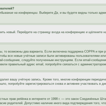
ователей?
ебывание на конференции
. Выберите
Да
, и вы будете видны только адм
учить новый. Перейдите на страницу входа на конференцию и щёлкните 
ы, то возможны два варианта. Если включена поддержка COPPA и при ре
чтобы все новые учётные записи были активированы пользователями или
ail-сообщение, следуйте полученным инструкциям. Если email-сообщение
ввели правильный адрес email, попробуйте связаться с администратором
удалил вашу учётную запись. Кроме того, многие конференции периоди
ло, попробуйте зарегистрироваться снова и активнее участвовать в ди
 частных прав ребёнка в интернете от 1998 г. — это закон Соединённых 
асие родителей. Допустимо наличие иного вида подтверждения того, чт