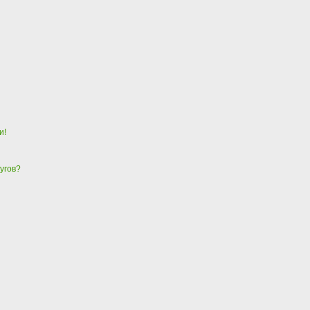
и!
угов?