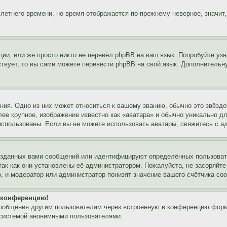
 летнего времени, но время отображается по-прежнему неверное, значит
ии, или же просто никто не перевёл phpBB на ваш язык. Попробуйте узн
ествует, то вы сами можете перевести phpBB на свой язык. Дополнител
ия. Одно из них может относиться к вашему званию, обычно это звёздо
лее крупное, изображение известно как «аватара» и обычно уникально д
ь использованы. Если вы не можете использовать аватары, свяжитесь с
озданных вами сообщений или идентифицируют определённых пользовате
так как они установлены её администратором. Пожалуйста, не засоряйт
, и модератор или администратор понизят значение вашего счётчика со
а конференцию!
сообщения другим пользователям через встроенную в конференцию форм
 системой анонимными пользователями.