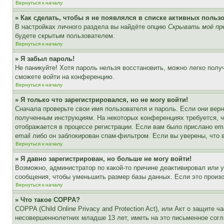
Вернуться к началу
» Как сделать, чтобы я не появлялся в списке активных польз
В настройках личного раздела вы найдёте опцию
Скрывать моё пр
будете скрытым пользователем.
Вернуться к началу
» Я забыл пароль!
Не паникуйте! Хотя пароль нельзя восстановить, можно легко пол
сможете войти на конференцию.
Вернуться к началу
» Я только что зарегистрировался, но не могу войти!
Сначала проверьте свои имя пользователя и пароль. Если они верн
полученным инструкциям. На некоторых конференциях требуется, 
отображается в процессе регистрации. Если вам было прислано em
email либо он заблокирован спам-фильтром. Если вы уверены, что 
Вернуться к началу
» Я давно зарегистрирован, но больше не могу войти!
Возможно, администратор по какой-то причине деактивировал или 
сообщения, чтобы уменьшить размер базы данных. Если это произош
Вернуться к началу
» Что такое COPPA?
COPPA (Child Online Privacy and Protection Act), или Акт о защите
несовершеннолетних младше 13 лет, иметь на это письменное согл