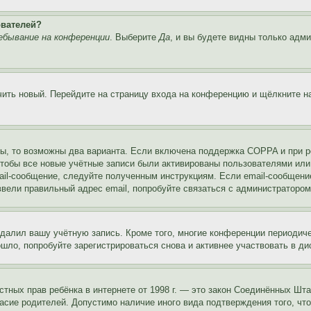
ователей?
ебывание на конференции
. Выберите
Да
, и вы будете видны только адм
учить новый. Перейдите на страницу входа на конференцию и щёлкните 
ы, то возможны два варианта. Если включена поддержка COPPA и при ре
чтобы все новые учётные записи были активированы пользователями или
ail-сообщение, следуйте полученным инструкциям. Если email-сообщение
ввели правильный адрес email, попробуйте связаться с администратором
удалил вашу учётную запись. Кроме того, многие конференции периоди
ло, попробуйте зарегистрироваться снова и активнее участвовать в ди
 частных прав ребёнка в интернете от 1998 г. — это закон Соединённых 
асие родителей. Допустимо наличие иного вида подтверждения того, чт