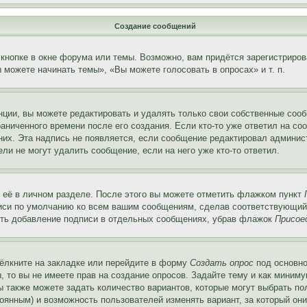
Создание сообщений
кнопке в окне форума или темы. Возможно, вам придётся зарегистриров
можете начинать темы», «Вы можете голосовать в опросах» и т. п.
ции, вы можете редактировать и удалять только свои собственные сооб
аниченного времени после его создания. Если кто-то уже ответил на со
 них. Эта надпись не появляется, если сообщение редактировал админис
ли не могут удалить сообщение, если на него уже кто-то ответил.
 её в личном разделе. После этого вы можете отметить флажком пункт
писи по умолчанию ко всем вашим сообщениям, сделав соответствующий
нить добавление подписи в отдельных сообщениях, убрав флажок
Присое
ёлкните на закладке или перейдите в форму
Создать опрос
под основно
, то вы не имеете прав на создание опросов. Задайте тему и как миним
ы также можете задать количество вариантов, которые могут выбрать п
тоянным) и возможность пользователей изменять вариант, за который он