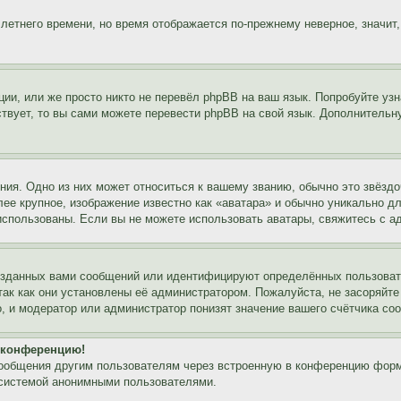
 летнего времени, но время отображается по-прежнему неверное, значит
ии, или же просто никто не перевёл phpBB на ваш язык. Попробуйте узн
ествует, то вы сами можете перевести phpBB на свой язык. Дополнител
ия. Одно из них может относиться к вашему званию, обычно это звёздо
лее крупное, изображение известно как «аватара» и обычно уникально д
ь использованы. Если вы не можете использовать аватары, свяжитесь с
озданных вами сообщений или идентифицируют определённых пользовате
так как они установлены её администратором. Пожалуйста, не засоряйт
, и модератор или администратор понизят значение вашего счётчика со
а конференцию!
сообщения другим пользователям через встроенную в конференцию форм
 системой анонимными пользователями.