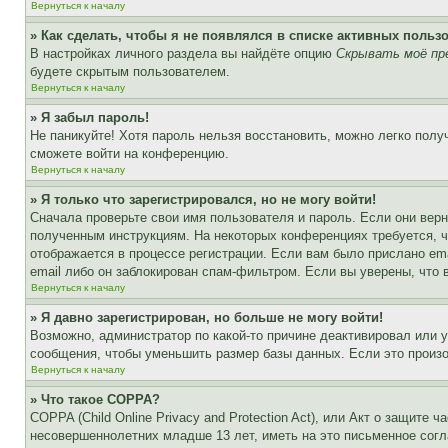
Вернуться к началу
» Как сделать, чтобы я не появлялся в списке активных польз
В настройках личного раздела вы найдёте опцию
Скрывать моё пр
будете скрытым пользователем.
Вернуться к началу
» Я забыл пароль!
Не паникуйте! Хотя пароль нельзя восстановить, можно легко пол
сможете войти на конференцию.
Вернуться к началу
» Я только что зарегистрировался, но не могу войти!
Сначала проверьте свои имя пользователя и пароль. Если они верн
полученным инструкциям. На некоторых конференциях требуется, 
отображается в процессе регистрации. Если вам было прислано em
email либо он заблокирован спам-фильтром. Если вы уверены, что 
Вернуться к началу
» Я давно зарегистрирован, но больше не могу войти!
Возможно, администратор по какой-то причине деактивировал или 
сообщения, чтобы уменьшить размер базы данных. Если это произош
Вернуться к началу
» Что такое COPPA?
COPPA (Child Online Privacy and Protection Act), или Акт о защите
несовершеннолетних младше 13 лет, иметь на это письменное согл