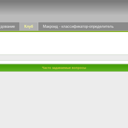
удование
Клуб
Макроид - классификатор-определитель
Часто задаваемые вопросы