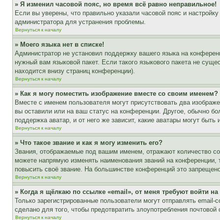
» Я изменил часовой пояс, но время всё равно неправильное!
Если вы уверены, что правильно указали часовой пояс и настройку
администратора для устранения проблемы.
Вернуться к началу
» Моего языка нет в списке!
Администратор не установил поддержку вашего языка на конференц
нужный вам языковой пакет. Если такого языкового пакета не сущ
находится внизу страниц конференции).
Вернуться к началу
» Как я могу поместить изображение вместе со своим именем?
Вместе с именем пользователя могут присутствовать два изображен
вы оставили или на ваш статус на конференции. Другое, обычно бо
поддержка аватар, и от него же зависит, какие аватары могут быт
Вернуться к началу
» Что такое звание и как я могу изменить его?
Звания, отображаемые под вашим именем, отражают количество с
можете напрямую изменять наименования званий на конференции, 
повысить своё звание. На большинстве конференций это запрещено
Вернуться к началу
» Когда я щёлкаю по ссылке «email», от меня требуют войти н
Только зарегистрированные пользователи могут отправлять email-
сделано для того, чтобы предотвратить злоупотребления почтовой
Вернуться к началу