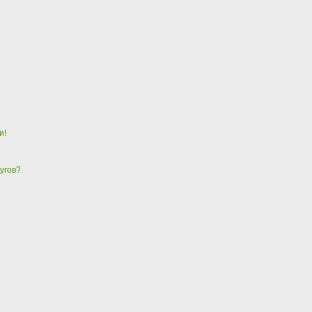
и!
угов?