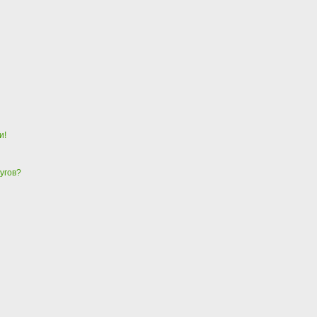
и!
угов?