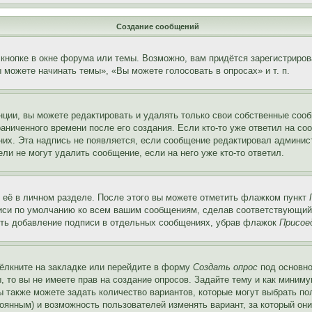
Создание сообщений
кнопке в окне форума или темы. Возможно, вам придётся зарегистриров
можете начинать темы», «Вы можете голосовать в опросах» и т. п.
ции, вы можете редактировать и удалять только свои собственные сооб
аниченного времени после его создания. Если кто-то уже ответил на со
 них. Эта надпись не появляется, если сообщение редактировал админис
ли не могут удалить сообщение, если на него уже кто-то ответил.
 её в личном разделе. После этого вы можете отметить флажком пункт
писи по умолчанию ко всем вашим сообщениям, сделав соответствующий
нить добавление подписи в отдельных сообщениях, убрав флажок
Присое
ёлкните на закладке или перейдите в форму
Создать опрос
под основно
, то вы не имеете прав на создание опросов. Задайте тему и как миним
ы также можете задать количество вариантов, которые могут выбрать п
тоянным) и возможность пользователей изменять вариант, за который он