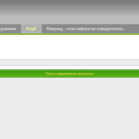
удование
Клуб
Макроид - классификатор-определитель
Часто задаваемые вопросы