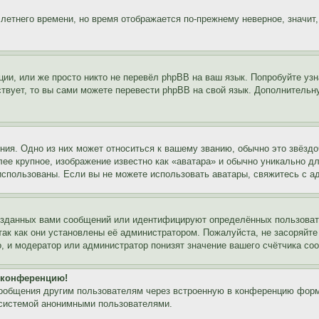
 летнего времени, но время отображается по-прежнему неверное, значит
ии, или же просто никто не перевёл phpBB на ваш язык. Попробуйте узн
ествует, то вы сами можете перевести phpBB на свой язык. Дополнител
ия. Одно из них может относиться к вашему званию, обычно это звёздо
лее крупное, изображение известно как «аватара» и обычно уникально д
ь использованы. Если вы не можете использовать аватары, свяжитесь с
озданных вами сообщений или идентифицируют определённых пользовате
так как они установлены её администратором. Пожалуйста, не засоряйт
, и модератор или администратор понизят значение вашего счётчика со
а конференцию!
сообщения другим пользователям через встроенную в конференцию форм
 системой анонимными пользователями.