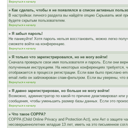
Вернуться к началу
» Как сделать, чтобы я не появлялся в списке активных польз
В настройках личного раздела вы найдёте опцию
Скрывать моё пр
будете скрытым пользователем.
Вернуться к началу
» Я забыл пароль!
Не паникуйте! Хотя пароль нельзя восстановить, можно легко пол
сможете войти на конференцию.
Вернуться к началу
» Я только что зарегистрировался, но не могу войти!
Сначала проверьте свои имя пользователя и пароль. Если они верн
полученным инструкциям. На некоторых конференциях требуется, 
отображается в процессе регистрации. Если вам было прислано em
email либо он заблокирован спам-фильтром. Если вы уверены, что 
Вернуться к началу
» Я давно зарегистрирован, но больше не могу войти!
Возможно, администратор по какой-то причине деактивировал или 
сообщения, чтобы уменьшить размер базы данных. Если это произош
Вернуться к началу
» Что такое COPPA?
COPPA (Child Online Privacy and Protection Act), или Акт о защите
несовершеннолетних младше 13 лет, иметь на это письменное согл