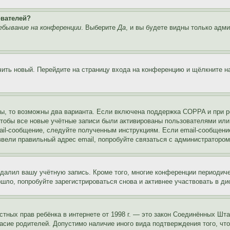
ователей?
ебывание на конференции
. Выберите
Да
, и вы будете видны только адм
учить новый. Перейдите на страницу входа на конференцию и щёлкните 
ы, то возможны два варианта. Если включена поддержка COPPA и при ре
чтобы все новые учётные записи были активированы пользователями или
ail-сообщение, следуйте полученным инструкциям. Если email-сообщение
ввели правильный адрес email, попробуйте связаться с администратором
удалил вашу учётную запись. Кроме того, многие конференции периоди
ло, попробуйте зарегистрироваться снова и активнее участвовать в ди
 частных прав ребёнка в интернете от 1998 г. — это закон Соединённых 
асие родителей. Допустимо наличие иного вида подтверждения того, чт