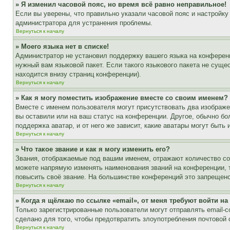
» Я изменил часовой пояс, но время всё равно неправильное!
Если вы уверены, что правильно указали часовой пояс и настройку
администратора для устранения проблемы.
Вернуться к началу
» Моего языка нет в списке!
Администратор не установил поддержку вашего языка на конференц
нужный вам языковой пакет. Если такого языкового пакета не сущ
находится внизу страниц конференции).
Вернуться к началу
» Как я могу поместить изображение вместе со своим именем?
Вместе с именем пользователя могут присутствовать два изображен
вы оставили или на ваш статус на конференции. Другое, обычно бо
поддержка аватар, и от него же зависит, какие аватары могут быт
Вернуться к началу
» Что такое звание и как я могу изменить его?
Звания, отображаемые под вашим именем, отражают количество с
можете напрямую изменять наименования званий на конференции, 
повысить своё звание. На большинстве конференций это запрещено
Вернуться к началу
» Когда я щёлкаю по ссылке «email», от меня требуют войти н
Только зарегистрированные пользователи могут отправлять email-
сделано для того, чтобы предотвратить злоупотребления почтовой
Вернуться к началу