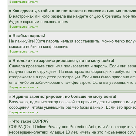
Вернуться к началу
» Как сделать, чтобы я не появлялся в списке активных польз
В настройках личного раздела вы найдёте опцию
Скрывать моё пр
будете скрытым пользователем.
Вернуться к началу
» Я забыл пароль!
Не паникуйте! Хотя пароль нельзя восстановить, можно легко пол
сможете войти на конференцию.
Вернуться к началу
» Я только что зарегистрировался, но не могу войти!
Сначала проверьте свои имя пользователя и пароль. Если они верн
полученным инструкциям. На некоторых конференциях требуется, 
отображается в процессе регистрации. Если вам было прислано em
email либо он заблокирован спам-фильтром. Если вы уверены, что 
Вернуться к началу
» Я давно зарегистрирован, но больше не могу войти!
Возможно, администратор по какой-то причине деактивировал или 
сообщения, чтобы уменьшить размер базы данных. Если это произош
Вернуться к началу
» Что такое COPPA?
COPPA (Child Online Privacy and Protection Act), или Акт о защите
несовершеннолетних младше 13 лет, иметь на это письменное согл