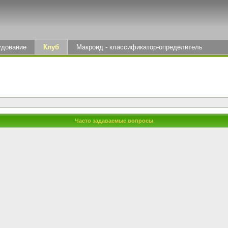
удование
Клуб
Макроид - классификатор-определитель
Часто задаваемые вопросы