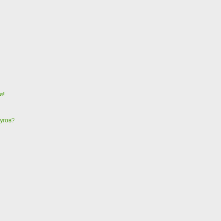
и!
угов?