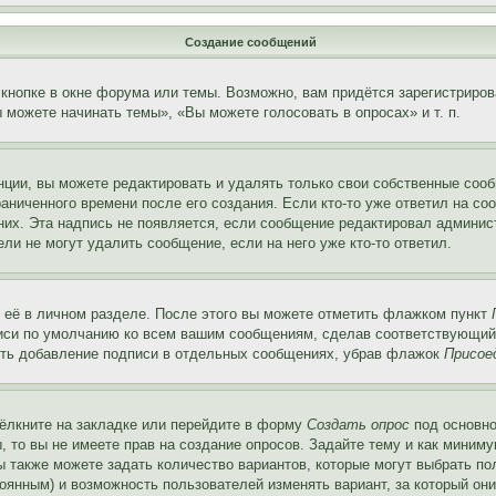
Создание сообщений
кнопке в окне форума или темы. Возможно, вам придётся зарегистриров
можете начинать темы», «Вы можете голосовать в опросах» и т. п.
ции, вы можете редактировать и удалять только свои собственные сооб
аниченного времени после его создания. Если кто-то уже ответил на со
 них. Эта надпись не появляется, если сообщение редактировал админис
ли не могут удалить сообщение, если на него уже кто-то ответил.
 её в личном разделе. После этого вы можете отметить флажком пункт
писи по умолчанию ко всем вашим сообщениям, сделав соответствующий
нить добавление подписи в отдельных сообщениях, убрав флажок
Присое
ёлкните на закладке или перейдите в форму
Создать опрос
под основно
, то вы не имеете прав на создание опросов. Задайте тему и как миним
ы также можете задать количество вариантов, которые могут выбрать п
тоянным) и возможность пользователей изменять вариант, за который он