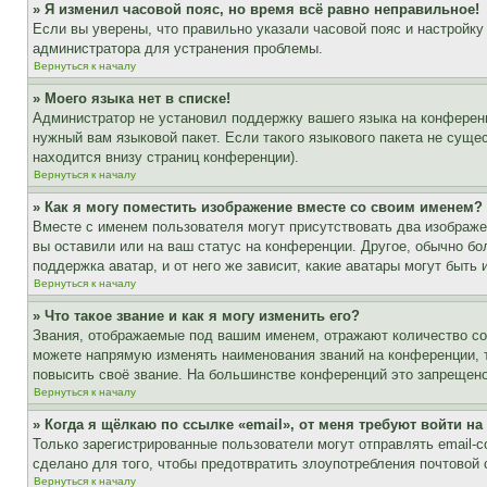
» Я изменил часовой пояс, но время всё равно неправильное!
Если вы уверены, что правильно указали часовой пояс и настройку
администратора для устранения проблемы.
Вернуться к началу
» Моего языка нет в списке!
Администратор не установил поддержку вашего языка на конференц
нужный вам языковой пакет. Если такого языкового пакета не сущ
находится внизу страниц конференции).
Вернуться к началу
» Как я могу поместить изображение вместе со своим именем?
Вместе с именем пользователя могут присутствовать два изображен
вы оставили или на ваш статус на конференции. Другое, обычно бо
поддержка аватар, и от него же зависит, какие аватары могут быт
Вернуться к началу
» Что такое звание и как я могу изменить его?
Звания, отображаемые под вашим именем, отражают количество с
можете напрямую изменять наименования званий на конференции, 
повысить своё звание. На большинстве конференций это запрещено
Вернуться к началу
» Когда я щёлкаю по ссылке «email», от меня требуют войти н
Только зарегистрированные пользователи могут отправлять email-
сделано для того, чтобы предотвратить злоупотребления почтовой
Вернуться к началу