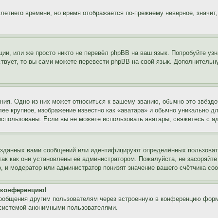
 летнего времени, но время отображается по-прежнему неверное, значит
ии, или же просто никто не перевёл phpBB на ваш язык. Попробуйте узн
ествует, то вы сами можете перевести phpBB на свой язык. Дополнител
ия. Одно из них может относиться к вашему званию, обычно это звёздо
лее крупное, изображение известно как «аватара» и обычно уникально д
ь использованы. Если вы не можете использовать аватары, свяжитесь с
озданных вами сообщений или идентифицируют определённых пользовате
так как они установлены её администратором. Пожалуйста, не засоряйт
, и модератор или администратор понизят значение вашего счётчика со
а конференцию!
сообщения другим пользователям через встроенную в конференцию форм
 системой анонимными пользователями.