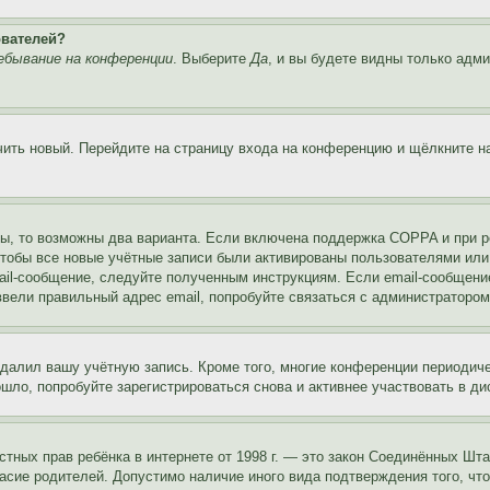
ователей?
ебывание на конференции
. Выберите
Да
, и вы будете видны только адм
учить новый. Перейдите на страницу входа на конференцию и щёлкните 
ы, то возможны два варианта. Если включена поддержка COPPA и при ре
чтобы все новые учётные записи были активированы пользователями или
ail-сообщение, следуйте полученным инструкциям. Если email-сообщение
ввели правильный адрес email, попробуйте связаться с администратором
удалил вашу учётную запись. Кроме того, многие конференции периоди
ло, попробуйте зарегистрироваться снова и активнее участвовать в ди
 частных прав ребёнка в интернете от 1998 г. — это закон Соединённых 
асие родителей. Допустимо наличие иного вида подтверждения того, чт