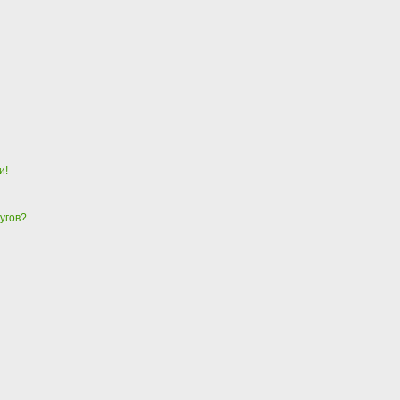
и!
угов?