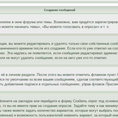
Создание сообщений
кнопке в окне форума или темы. Возможно, вам придётся зарегистриров
можете начинать темы», «Вы можете голосовать в опросах» и т. п.
ции, вы можете редактировать и удалять только свои собственные сооб
аниченного времени после его создания. Если кто-то уже ответил на со
 них. Эта надпись не появляется, если сообщение редактировал админис
ли не могут удалить сообщение, если на него уже кто-то ответил.
 её в личном разделе. После этого вы можете отметить флажком пункт
писи по умолчанию ко всем вашим сообщениям, сделав соответствующий
нить добавление подписи в отдельных сообщениях, убрав флажок
Присое
ёлкните на закладке или перейдите в форму
Создать опрос
под основно
, то вы не имеете прав на создание опросов. Задайте тему и как миним
ы также можете задать количество вариантов, которые могут выбрать п
тоянным) и возможность пользователей изменять вариант, за который он