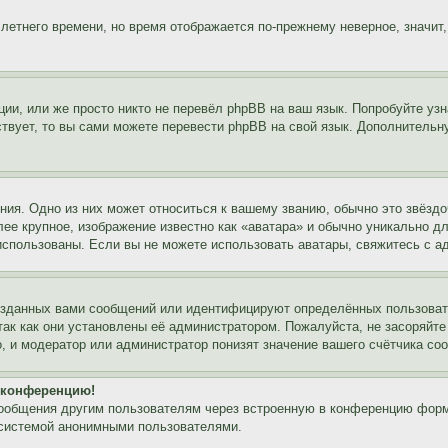
 летнего времени, но время отображается по-прежнему неверное, значит
ии, или же просто никто не перевёл phpBB на ваш язык. Попробуйте узн
ествует, то вы сами можете перевести phpBB на свой язык. Дополнител
ия. Одно из них может относиться к вашему званию, обычно это звёздо
лее крупное, изображение известно как «аватара» и обычно уникально д
ь использованы. Если вы не можете использовать аватары, свяжитесь с
озданных вами сообщений или идентифицируют определённых пользовате
так как они установлены её администратором. Пожалуйста, не засоряйт
, и модератор или администратор понизят значение вашего счётчика со
а конференцию!
сообщения другим пользователям через встроенную в конференцию форм
 системой анонимными пользователями.