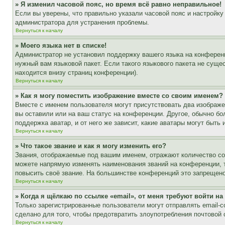
» Я изменил часовой пояс, но время всё равно неправильное!
Если вы уверены, что правильно указали часовой пояс и настройку
администратора для устранения проблемы.
Вернуться к началу
» Моего языка нет в списке!
Администратор не установил поддержку вашего языка на конференц
нужный вам языковой пакет. Если такого языкового пакета не сущ
находится внизу страниц конференции).
Вернуться к началу
» Как я могу поместить изображение вместе со своим именем?
Вместе с именем пользователя могут присутствовать два изображен
вы оставили или на ваш статус на конференции. Другое, обычно бо
поддержка аватар, и от него же зависит, какие аватары могут быт
Вернуться к началу
» Что такое звание и как я могу изменить его?
Звания, отображаемые под вашим именем, отражают количество с
можете напрямую изменять наименования званий на конференции, 
повысить своё звание. На большинстве конференций это запрещено
Вернуться к началу
» Когда я щёлкаю по ссылке «email», от меня требуют войти н
Только зарегистрированные пользователи могут отправлять email-
сделано для того, чтобы предотвратить злоупотребления почтовой
Вернуться к началу