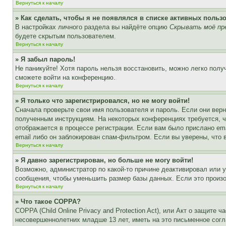
Вернуться к началу
» Как сделать, чтобы я не появлялся в списке активных польз
В настройках личного раздела вы найдёте опцию
Скрывать моё пр
будете скрытым пользователем.
Вернуться к началу
» Я забыл пароль!
Не паникуйте! Хотя пароль нельзя восстановить, можно легко пол
сможете войти на конференцию.
Вернуться к началу
» Я только что зарегистрировался, но не могу войти!
Сначала проверьте свои имя пользователя и пароль. Если они верн
полученным инструкциям. На некоторых конференциях требуется, 
отображается в процессе регистрации. Если вам было прислано em
email либо он заблокирован спам-фильтром. Если вы уверены, что 
Вернуться к началу
» Я давно зарегистрирован, но больше не могу войти!
Возможно, администратор по какой-то причине деактивировал или 
сообщения, чтобы уменьшить размер базы данных. Если это произош
Вернуться к началу
» Что такое COPPA?
COPPA (Child Online Privacy and Protection Act), или Акт о защите
несовершеннолетних младше 13 лет, иметь на это письменное согл