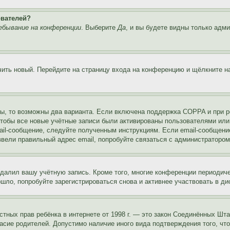
ователей?
ебывание на конференции
. Выберите
Да
, и вы будете видны только адм
учить новый. Перейдите на страницу входа на конференцию и щёлкните 
ы, то возможны два варианта. Если включена поддержка COPPA и при ре
чтобы все новые учётные записи были активированы пользователями или
ail-сообщение, следуйте полученным инструкциям. Если email-сообщение
ввели правильный адрес email, попробуйте связаться с администратором
удалил вашу учётную запись. Кроме того, многие конференции периоди
ло, попробуйте зарегистрироваться снова и активнее участвовать в ди
 частных прав ребёнка в интернете от 1998 г. — это закон Соединённых 
асие родителей. Допустимо наличие иного вида подтверждения того, чт