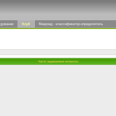
удование
Клуб
Макроид - классификатор-определитель
Часто задаваемые вопросы